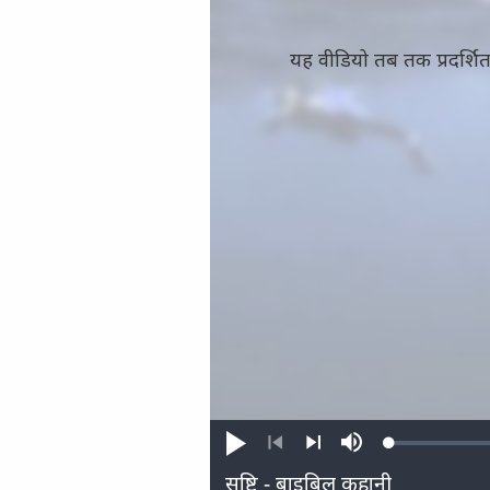
यह वीडियो तब तक प्रदर्श
Loaded
:
प्ले
म्यूट
0.48%
करें
करें
पिछला
अगला