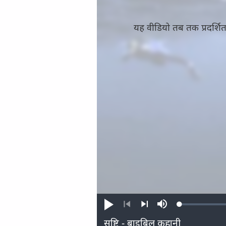
यह वीडियो तब तक प्रदर्श
Loaded
:
प्ले
म्यूट
0.48%
करें
करें
पिछला
अगला