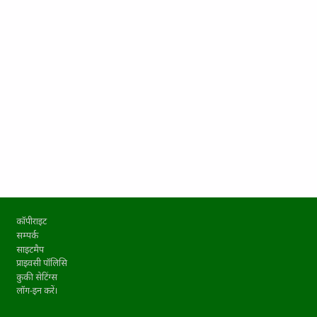
Footer
कॉपीराइट
सम्पर्क
साइटमैप
प्राइवसी पॉलिसि
कुकी सेटिंग्स
लॉग-इन करें।