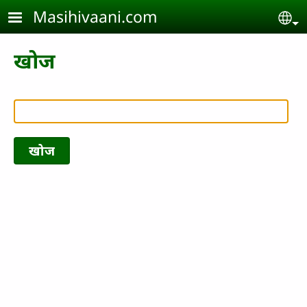
Skip to main content
Masihivaani.com
Se
खोज